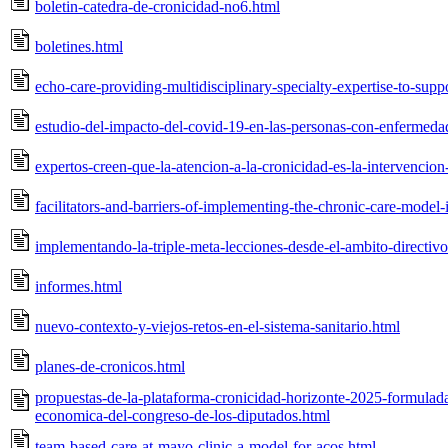
boletin-catedra-de-cronicidad-no6.html
boletines.html
echo-care-providing-multidisciplinary-specialty-expertise-to-supp
estudio-del-impacto-del-covid-19-en-las-personas-con-enfermeda
expertos-creen-que-la-atencion-a-la-cronicidad-es-la-intervencion
facilitators-and-barriers-of-implementing-the-chronic-care-model
implementando-la-triple-meta-lecciones-desde-el-ambito-directivo
informes.html
nuevo-contexto-y-viejos-retos-en-el-sistema-sanitario.html
planes-de-cronicos.html
propuestas-de-la-plataforma-cronicidad-horizonte-2025-formulada
economica-del-congreso-de-los-diputados.html
team-based-care-at-mayo-clinic-a-model-for-acos.html