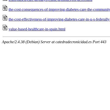
the-cost-consequences-of-improving-diabetes-care-the-community
the-cost-effectiveness-of-improving-diabetes-care-in-u-s-federall
value-based-healthcare-in-spain.html
Apache/2.4.38 (Debian) Server at catedradecronicidad.es Port 443